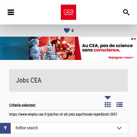
0
Jobs CEA
Criteria selected:
https://www.emploi.cea.fr/job/list-of-all-jobs.aspx?mode=layer&lcid=2057
Refine search