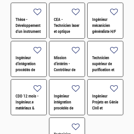
Thèse -
CEA -
Ingénieur
Développement
Technicien laser
mécanicien
d'un instrument
et optique
généraliste H/F
microfluidique
instrumentale -
sans lentille de
LIDYL H/F
mesure in situ
de cinétiques
Ingénieur
Mission
Technicien
d'intégration
d'intérim -
supérieur de
procédés de
Contrôleur de
purification et
fabrication de
gestion H/F
fabrication en
composants de
chaine blindée
puissance GaN
H/F
et SiC H/F
CDD 12 mois -
Ingénieur
Ingénieur
Ingénieur.e
intégration
Projets en Génie
matériaux &
procédés de
Civil et
soudage H/F
fabrication de
Parasismique
dispositifs
H/F
quantiques H/F