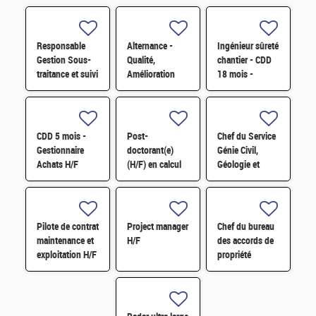
Responsable
Alternance -
Ingénieur sûreté
Gestion Sous-
Qualité,
chantier - CDD
traitance et suivi
Amélioration
18 mois -
budget H/F H/F
continue et
Cadarache F/H
satisfaction
clients H/F
CDD 5 mois -
Post-
Chef du Service
Gestionnaire
doctorant(e)
Génie Civil,
Achats H/F
(H/F) en calcul
Géologie et
scientifique HPC
Géotechnique
appliqué à la
(S3G) H/F
simulation
sismique sur
Pilote de contrat
Project manager
Chef du bureau
GPU H/F
maintenance et
H/F
des accords de
exploitation H/F
propriété
intellectuelle
H/F