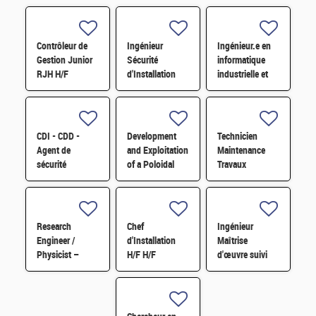
Contrôleur de
Ingénieur
Ingénieur.e en
Gestion Junior
Sécurité
informatique
RJH H/F
d'Installation
industrielle et
H/F
automatisme
H/F
CDI - CDD -
Development
Technicien
Agent de
and Exploitation
Maintenance
sécurité
of a Poloidal
Travaux
polyvalent H/F
Correlation
Reflectometer
for Turbulence
Studies H/F
Research
Chef
Ingénieur
Engineer /
d'Installation
Maîtrise
Physicist –
H/F H/F
d'œuvre suivi
Plasma Pedestal
réalisation
Modelling for
d'installation
Fusion Reactors
nucléaire H/F