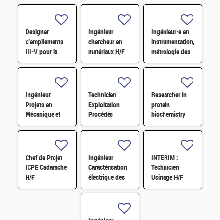
Designer
Ingénieur
Ingénieur·e en
d'empilements
chercheur en
instrumentation,
III-V pour la
matériaux H/F
métrologie des
photonique H/F
gaz à effet de
serre H/F
Ingénieur
Technicien
Researcher in
Projets en
Exploitation
protein
Mécanique et
Procédés
biochemistry
Manutention
Chimie H/F
H/F H/F
H/F
Chef de Projet
Ingénieur
INTERIM :
ICPE Cadarache
Caractérisation
Technicien
H/F
électrique des
Usinage H/F
mémoires
émergentes –
CDD 36 MOIS –
GRENOBLE H/F