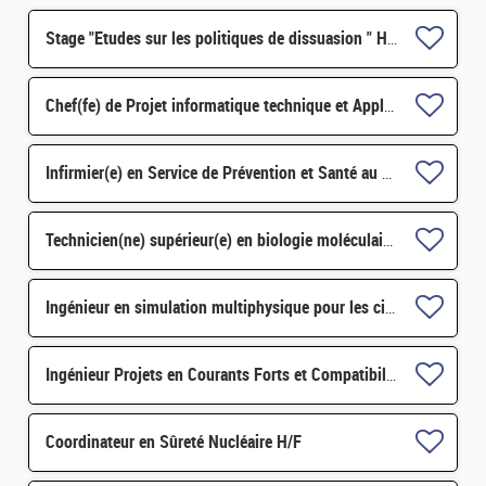
Stage "Etudes sur les politiques de dissuasion " H/F
Chef(fe) de Projet informatique technique et Applications H/F
Infirmier(e) en Service de Prévention et Santé au Travail H/F
Technicien(ne) supérieur(e) en biologie moléculaire, biotechnologie H/F
Ingénieur en simulation multiphysique pour les circuits intégrés 3D – CDD 36 mois - Grenoble H/F
Ingénieur Projets en Courants Forts et Compatibilité Electromagnétique H/F
Coordinateur en Sûreté Nucléaire H/F