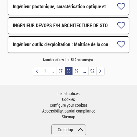
Ingénieur photonique, caractérisation optique et RF H/F
INGÉNIEUR DEVOPS F/H ARCHITECTURE DE STOCKAGE/TRAITEMENT DISTRIBUÉS POUR LES DONNÉES SKA H/F
Ingénieur outils d'exploitation : Maitrise de la configuration H/F
Number of results:
512 vacancy(s)
1
37
38
39
52
Legal notices
Cookies
Configure your cookies
Accessibility: partial compliance
Sitemap
Go to top