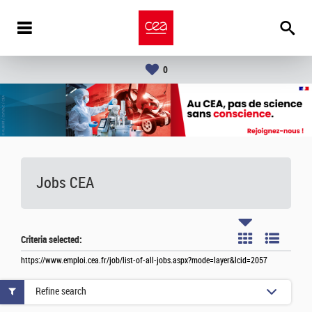
0
Jobs CEA
Criteria selected:
https://www.emploi.cea.fr/job/list-of-all-jobs.aspx?mode=layer&lcid=2057
Refine search