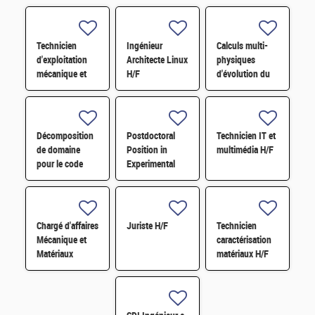
Technicien
Ingénieur
Calculs multi-
d'exploitation
Architecte Linux
physiques
mécanique et
H/F
d'évolution du
fluides H/F
combustible à
l'échelle du
réacteur par
simulation
Décomposition
Postdoctoral
Technicien IT et
Monte-Carlo
de domaine
Position in
multimédia H/F
pour le code
Experimental
Monte-Carlo de
and
nouvelle
Multiphysics
génération
Modeling
TRIPOLI-5 H/F
Chargé d'affaires
Juriste H/F
Technicien
Mécanique et
caractérisation
Matériaux
matériaux H/F