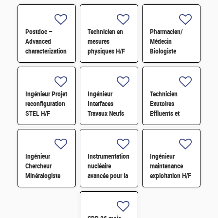
Postdoc –
Technicien en
Pharmacien/
Advanced
mesures
Médecin
characterization
physiques H/F
Biologiste
of the stability
laboratoire de
of tandem
Biologie
photovoltaic
Médicale H/F
cells under
H/F
Ingénieur Projet
Ingénieur
Technicien
illumination
reconfiguration
Interfaces
Exutoires
STEL H/F
Travaux Neufs
Effluents et
STEL H/F
Déchets -
chaîne blindée
H/F
Ingénieur
Instrumentation
Ingénieur
Chercheur
nucléaire
maintenance
Minéralogiste
avancée pour la
exploitation H/F
H/F
mesure
radiologique en
environnement
contraint H/F