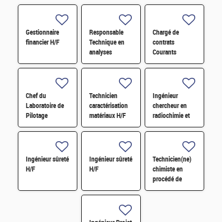
Gestionnaire
Responsable
Chargé de
financier H/F
Technique en
contrats
analyses
Courants
radiologiques
Faibles (CFA)
H/F
H/F
Chef du
Technicien
Ingénieur
Laboratoire de
caractérisation
chercheur en
Pilotage
matériaux H/F
radiochimie et
Intelligent des
extraction par
Réseaux
solvant H/F
Electriques
(LIRE) H/F
Ingénieur sûreté
Ingénieur sûreté
Technicien(ne)
H/F
H/F
chimiste en
procédé de
conversion H/F