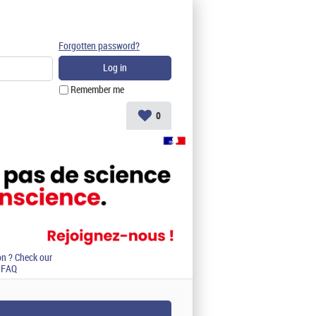
Forgotten password?
Remember me
0
on ? Check our
FAQ