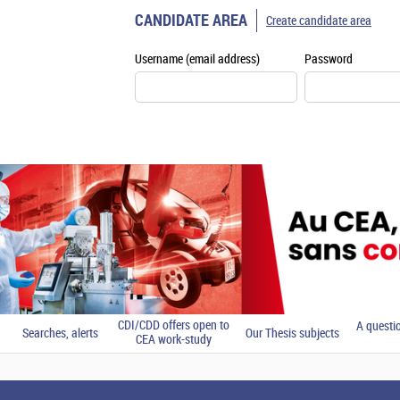
CANDIDATE AREA
Create candidate area
Username (email address)
Password
CDI/CDD offers open to
A questi
Searches, alerts
Our Thesis subjects
CEA work-study
students