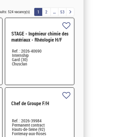
1
2
53
sults:
524 vacancy(s)
STAGE - Ingénieur chimie des
matériaux - Rhéologie H/F
Ref. : 2026-40690
Internship
Gard (30)
Chusclan
Chef de Groupe F/H
Ref. : 2026-39984
Permanent contract
Hauts-de-Seine (92)
Fontenay-aux-Roses