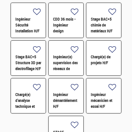
Ingénieur
CDD 36 mois -
Stage BAC+5
Sécurité
Ingénieur
chimie de
Installation H/F
design
matériaux H/F
photonique
quantique H/F
Stage BAC+5
Ingénieur(e)
Chargé(e) de
Structure 3D par
supervision des
projets H/F
électrofilage H/F
réseaux de
surveillance H/F
Chargé(e)
Ingénieur
Ingénieur
d'analyse
démantèlement
mécanicien et
technique et
H/F
essai H/F
financière des
contrats de
maintenance
électromécanique