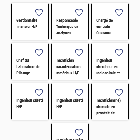
Gestionnaire
Responsable
Chargé de
financier H/F
Technique en
contrats
analyses
Courants
radiologiques
Faibles (CFA)
H/F
H/F
Chef du
Technicien
Ingénieur
Laboratoire de
caractérisation
chercheur en
Pilotage
matériaux H/F
radiochimie et
Intelligent des
extraction par
Réseaux
solvant H/F
Electriques
(LIRE) H/F
Ingénieur sûreté
Ingénieur sûreté
Technicien(ne)
H/F
H/F
chimiste en
procédé de
conversion H/F