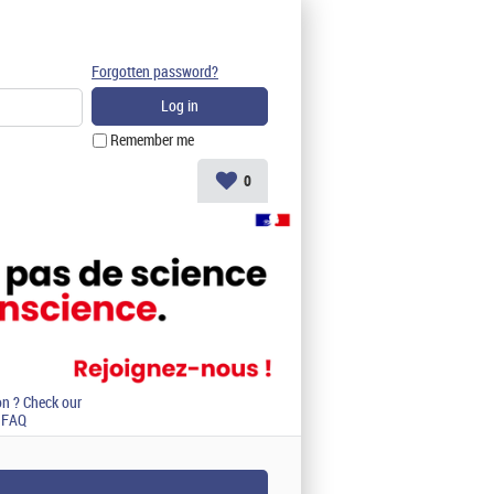
Forgotten password?
Remember me
0
on ? Check our
FAQ