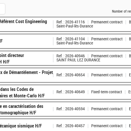
Number of re
Référent Cost Engineering
Ref. : 2026-41116
Permanent contract
B
Saint-Paul-lès-Durance
Ref. : 2026-41104
Permanent contract
B
/F
Saint-Paul-lès-Durance
oint directeur
Ref. : 2026-40946
Permanent contract
B
SAINT PAUL LEZ DURANCE
JH H/F
ux de Démantèlement - Projet
Ref. : 2026-40654
Permanent contract
E
 dans les Codes de
Ref. : 2026-40649
Fixed-term contract
E
ires et Monte-Carlo H/F
e en caractérisation des
Ref. : 2026-40594
Permanent contract
E
 tomographique H/F
 mécanique sismique H/F
Ref. : 2026-40457
Permanent contract
E