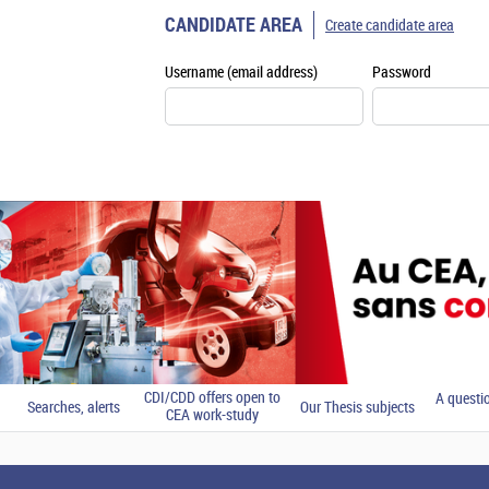
CANDIDATE AREA
Create candidate area
Username (email address)
Password
CDI/CDD offers open to
A questi
Searches, alerts
Our Thesis subjects
CEA work-study
students