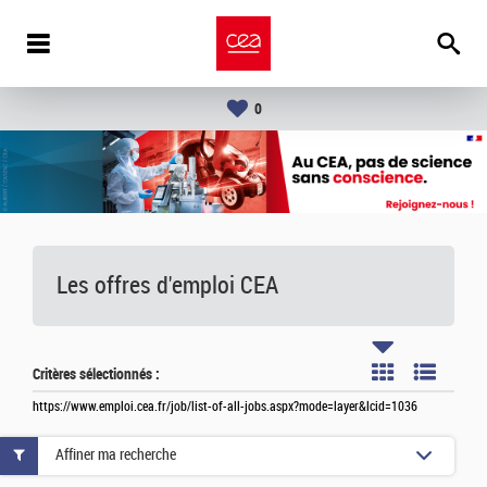
0
Les offres d'emploi
CEA
Critères sélectionnés :
https://www.emploi.cea.fr/job/list-of-all-jobs.aspx?mode=layer&lcid=1036
Affiner ma recherche