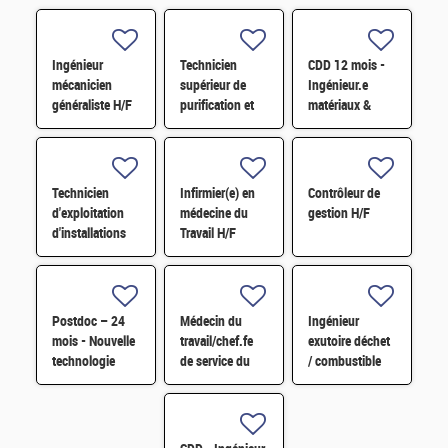
Ingénieur
Technicien
CDD 12 mois -
mécanicien
supérieur de
Ingénieur.e
généraliste H/F
purification et
matériaux &
fabrication en
soudage H/F
chaine blindée
H/F
Technicien
Infirmier(e) en
Contrôleur de
d'exploitation
médecine du
gestion H/F
d'installations
Travail H/F
H/F
Postdoc – 24
Médecin du
Ingénieur
mois - Nouvelle
travail/chef.fe
exutoire déchet
technologie
de service du
/ combustible
d'imagerie
SPST H/F
H/F
proche
infrarouge H/F