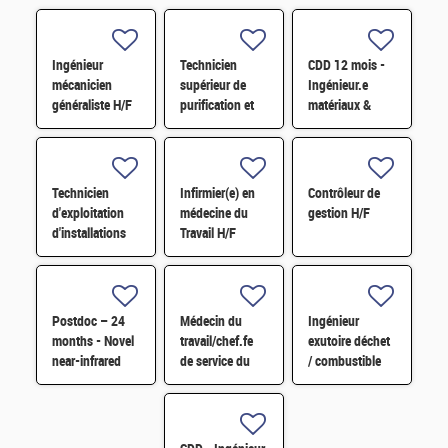
Ingénieur
Technicien
CDD 12 mois -
mécanicien
supérieur de
Ingénieur.e
généraliste H/F
purification et
matériaux &
fabrication en
soudage H/F
chaine blindée
H/F
Technicien
Infirmier(e) en
Contrôleur de
d'exploitation
médecine du
gestion H/F
d'installations
Travail H/F
H/F
Postdoc – 24
Médecin du
Ingénieur
months - Novel
travail/chef.fe
exutoire déchet
near-infrared
de service du
/ combustible
imaging
SPST H/F
H/F
technology