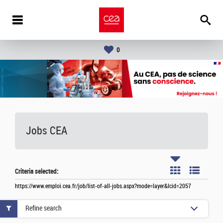
0
Jobs CEA
Criteria selected:
https://www.emploi.cea.fr/job/list-of-all-jobs.aspx?mode=layer&lcid=2057
Refine search