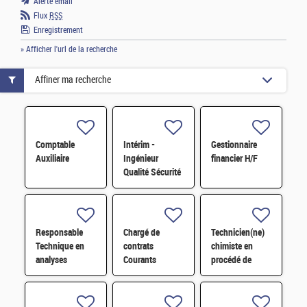
Alerte email
Flux
RSS
Enregistrement
» Afficher l'url de la recherche
Affiner ma recherche
Comptable
Intérim -
Gestionnaire
Auxiliaire
Ingénieur
financier H/F
Qualité Sécurité
Environnement
(QSE) H/F
Responsable
Chargé de
Technicien(ne)
Technique en
contrats
chimiste en
analyses
Courants
procédé de
radiologiques
Faibles (CFA)
conversion H/F
H/F
H/F