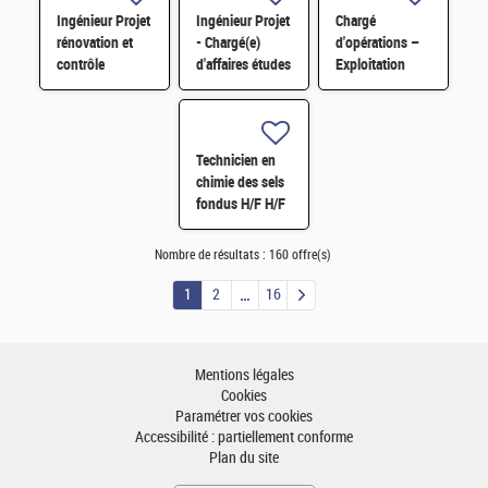
Ingénieur Projet
Ingénieur Projet
Chargé
rénovation et
- Chargé(e)
d'opérations –
contrôle
d'affaires études
Exploitation
commande
et travaux STEL
Electrique H/F
STEL H/F
H/F
Technicien en
chimie des sels
fondus H/F H/F
Nombre de résultats :
160 offre(s)
1
2
16
Mentions légales
Cookies
Paramétrer vos cookies
Accessibilité : partiellement conforme
Plan du site