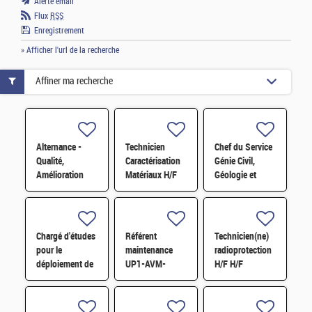
Alerte email
Flux
RSS
Enregistrement
» Afficher l'url de la recherche
Affiner ma recherche
Alternance -
Technicien
Chef du Service
Qualité,
Caractérisation
Génie Civil,
Amélioration
Matériaux H/F
Géologie et
continue et
Géotechnique
satisfaction
(S3G) H/F
clients H/F
Chargé d'études
Référent
Technicien(ne)
pour le
maintenance
radioprotection
déploiement de
UP1-AVM-
H/F H/F
l'économie
IECDA H/F
circulaire H/F