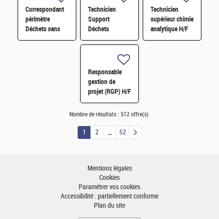
Correspondant
Technicien
Technicien
périmètre
Support
supérieur chimie
Déchets sans
Déchets
analytique H/F
filières H/F
Transport STEL
H/F
Responsable
gestion de
projet (RGP) H/F
Nombre de résultats :
512 offre(s)
1
2
52
Mentions légales
Cookies
Paramétrer vos cookies
Accessibilité : partiellement conforme
Plan du site