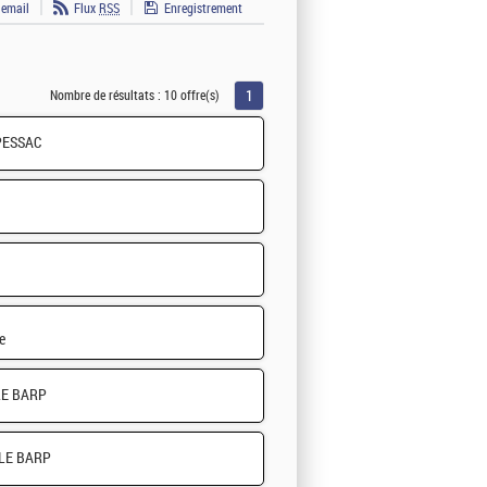
 email
Flux
RSS
Enregistrement
1
Nombre de résultats :
10 offre(s)
PESSAC
e
LE BARP
LE BARP