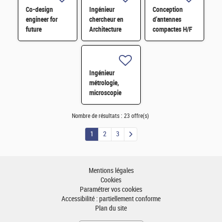
H/F
Co-design
Ingénieur
Conception
engineer for
chercheur en
d'antennes
future
Architecture
compactes H/F
computing
Système et
architectures in
Circuit H/F
HPC - M/F
Ingénieur
métrologie,
microscopie
électronique H/F
Nombre de résultats :
23 offre(s)
1
2
3
Mentions légales
Cookies
Paramétrer vos cookies
Accessibilité : partiellement conforme
Plan du site