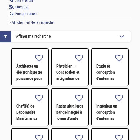
Alerte email
Flux
RSS
Enregistrement
» Afficher l'url de la recherche
Affiner ma recherche
Architecte en
Physicien –
Etude et
électronique de
Conception et
conception
puissance pour
intégration de
d'antennes
application
capteurs
millimétriques
datacenter H/F
quantiques H/F
intégrées H/F
Chef(fe) de
Radar ultra large
Ingénieur en
Laboratoire
bande intégré à
conception
Maintenance
forme d'onde
d'antennes
H/F
agile : théorie et
compactes
pratique H/F
reconfigurables
électroniquement