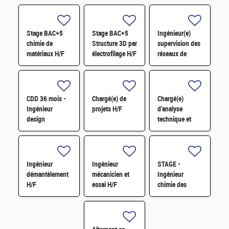
Stage BAC+5
Stage BAC+5
Ingénieur(e)
chimie de
Structure 3D par
supervision des
matériaux H/F
électrofilage H/F
réseaux de
surveillance H/F
CDD 36 mois -
Chargé(e) de
Chargé(e)
Ingénieur
projets H/F
d'analyse
design
technique et
photonique
financière des
quantique H/F
contrats de
maintenance
électromécanique
Ingénieur
Ingénieur
STAGE -
H/F
démantèlement
mécanicien et
Ingénieur
H/F
essai H/F
chimie des
matériaux -
Rhéologie H/F