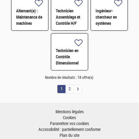
environnement
contraint H/F
Alternant(e) :
Technicien
Ingénieur-
Maintenance de
Assemblage et
chercheur en
machines
Contrôle H/F
systèmes
automates -
embarqués H/F
réalisation
d'études
d'amélioration
Technicien en
H/F
Contrôle
Dimensionnel
H/F
Nombre de résultats :
18 offre(s)
1
2
Mentions légales
Cookies
Paramétrer vos cookies
Accessibilité : partiellement conforme
Plan du site