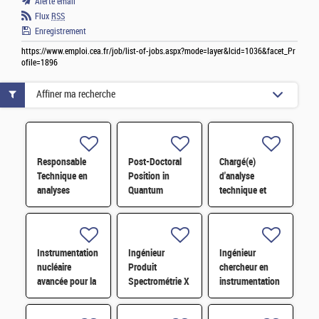
Alerte email
Flux
RSS
Enregistrement
https://www.emploi.cea.fr/job/list-of-jobs.aspx?mode=layer&lcid=1036&facet_Pr
ofile=1896
Affiner ma recherche
Responsable
Post-Doctoral
Chargé(e)
Technique en
Position in
d'analyse
analyses
Quantum
technique et
radiologiques
Materials
financière des
H/F
Research H/F
contrats de
maintenance
électromécanique
Instrumentation
Ingénieur
Ingénieur
H/F
nucléaire
Produit
chercheur en
avancée pour la
Spectrométrie X
instrumentation
mesure
et diagnostics
et systèmes
radiologique en
particulaires H/F
embarqués H/F