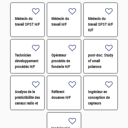
Médecin du
Médecin du
Médecin du
travail SPST H/F
travail H/F
travail SPST H/F
H/F
Technicien
Opérateur
post-doc: Study
développement
procédés de
of small
procédés H/F
fonderie H/F
polarons
thermodiffusion
in UO2 using
abinitio
simulations
Analyse de la
Référent
Ingénieur en
prédictibilité des
douanes H/F
conception de
canaux radio et
capteurs
modélisation
d'images CMOS
par réseaux de
H/F
neurones H/F