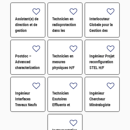
Assistant(e) de
Technicien en
Interlocuteur
direction et de
radioprotection
Globale pour la
gestion
dans les
Gestion des
administrative et
installations F/H
sources (IGG) –
financière de la
Chargé d'affaire
Maison de la
radioprotection
Simulation H/F
F/H
Postdoc –
Technicien en
Ingénieur Projet
Advanced
mesures
reconfiguration
characterization
physiques H/F
STEL H/F
of the stability
of tandem
photovoltaic
cells under
Ingénieur
Technicien
Ingénieur
illumination
Interfaces
Exutoires
Chercheur
Travaux Neufs
Effluents et
Minéralogiste
STEL H/F
Déchets -
H/F
chaîne blindée
H/F