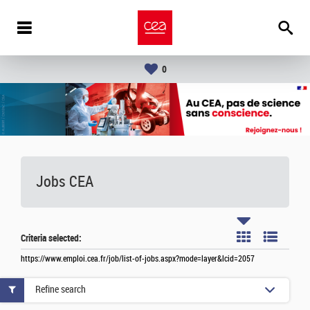
0
Jobs CEA
Criteria selected:
https://www.emploi.cea.fr/job/list-of-jobs.aspx?mode=layer&lcid=2057
Refine search