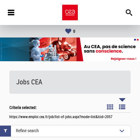
0
Jobs CEA
Criteria selected:
https://www.emploi.cea.fr/job/list-of-jobs.aspx?mode=list&lcid=2057
Refine search