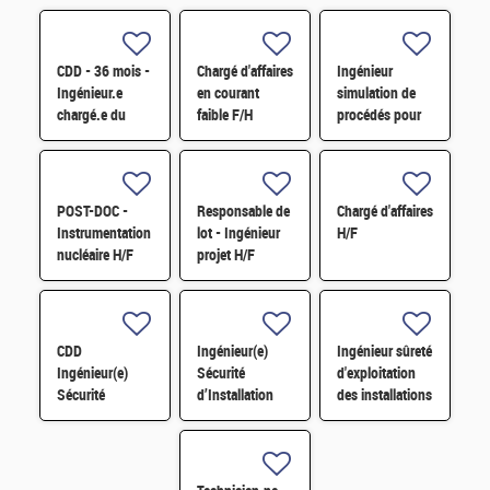
CDD - 36 mois -
Chargé d'affaires
Ingénieur
Ingénieur.e
en courant
simulation de
chargé.e du
faible F/H
procédés pour
suivi des études
un
et réalisation de
dimensionnement
travaux de génie
industriel H/F
civil H/F
POST-DOC -
Responsable de
Chargé d'affaires
Instrumentation
lot - Ingénieur
H/F
nucléaire H/F
projet H/F
CDD
Ingénieur(e)
Ingénieur sûreté
Ingénieur(e)
Sécurité
d'exploitation
Sécurité
d’Installation
des installations
d'Installation
H/F
Dégainage H/F
H/F