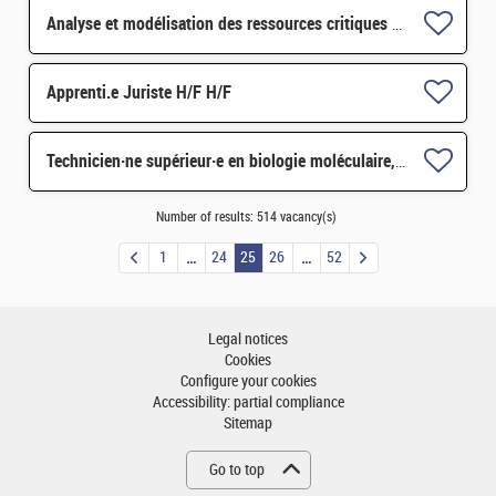
Analyse et modélisation des ressources critiques de la transition énergétique à long H/F
Apprenti.e Juriste H/F H/F
Technicien·ne supérieur·e en biologie moléculaire, biotechnologie H/F
Number of results:
514 vacancy(s)
1
24
25
26
52
Legal notices
Cookies
Configure your cookies
Accessibility: partial compliance
Sitemap
Go to top