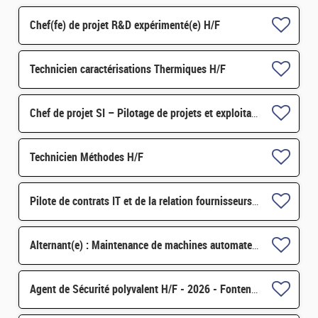
Chef(fe) de projet R&D expérimenté(e) H/F
Technicien caractérisations Thermiques H/F
Chef de projet SI – Pilotage de projets et exploitation applicative H/F
Technicien Méthodes H/F
Pilote de contrats IT et de la relation fournisseurs H/F
Alternant(e) : Maintenance de machines automates - réalisation d'études d'amélioration H/F
Agent de Sécurité polyvalent H/F - 2026 - Fontenay-aux-Roses (92) et Saclay (91) H/F