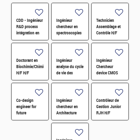
CDD - Ingénieur
Ingénieur
Technicien
R&D process
chercheur en
Assemblage et
intégration en
spectroscopies
Contrôle H/F
microélectronique
ultra rapides
H/F
pour l'étude de
la
photosynthèse
Doctorant en
Ingénieur
Ingénieur
H/F
Biochimie/Chimie
analyse du cycle
Chercheur
H/F H/F
de vie des
device CMOS
technologies
avancé H/F
d'intégration 3D
microélectroniques
H/F
Co-design
Ingénieur
Contrôleur de
engineer for
chercheur en
Gestion Junior
future
Architecture
RJH H/F
computing
Système et
architectures in
Circuit H/F
HPC - M/F