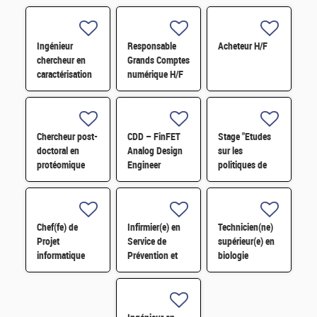
Ingénieur
Responsable
Acheteur H/F
chercheur en
Grands Comptes
caractérisation
numérique H/F
électrique des
composants
mémoire H/F
H/F
Chercheur post-
CDD – FinFET
Stage "Etudes
doctoral en
Analog Design
sur les
protéomique
Engineer
politiques de
H/F
dissuasion " H/F
Chef(fe) de
Infirmier(e) en
Technicien(ne)
Projet
Service de
supérieur(e) en
informatique
Prévention et
biologie
technique et
Santé au Travail
moléculaire,
Applications
H/F
biotechnologie
H/F
H/F