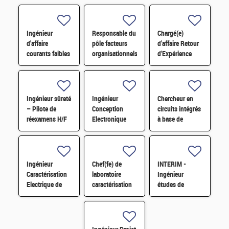
Ingénieur
Responsable du
Chargé(e)
d'affaire
pôle facteurs
d'affaire Retour
courants faibles
organisationnels
d'Expérience
de sécurité H/F
humains H/F
(REX) en sûreté
nucléaire H/F
Ingénieur sûreté
Ingénieur
Chercheur en
– Pilote de
Conception
circuits intégrés
réexamens H/F
Electronique
à base de
H/F
mémoires
émergentes H/F
Ingénieur
Chef(fe) de
INTERIM -
Caractérisation
laboratoire
Ingénieur
Electrique de
caractérisation
études de
composants
matériaux H/F
sécurité H/F
pour la
Puissance (GaN
et SiC) H/F