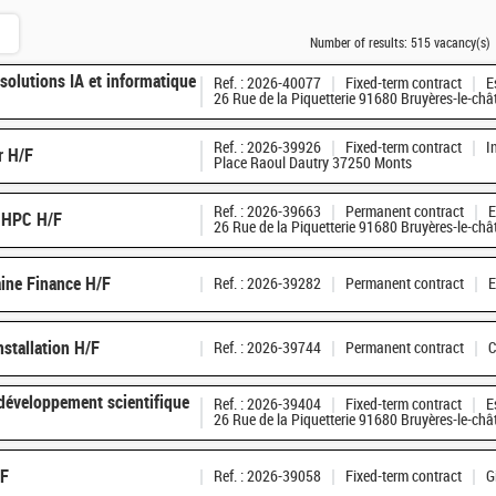
Number of results:
515 vacancy(s)
 solutions IA et informatique
Ref. : 2026-40077
Fixed-term contract
E
26 Rue de la Piquetterie 91680 Bruyères-le-châ
Ref. : 2026-39926
Fixed-term contract
I
r H/F
Place Raoul Dautry 37250 Monts
Ref. : 2026-39663
Permanent contract
E
s HPC H/F
26 Rue de la Piquetterie 91680 Bruyères-le-châ
ine Finance H/F
Ref. : 2026-39282
Permanent contract
E
nstallation H/F
Ref. : 2026-39744
Permanent contract
C
 développement scientifique
Ref. : 2026-39404
Fixed-term contract
E
26 Rue de la Piquetterie 91680 Bruyères-le-châ
/F
Ref. : 2026-39058
Fixed-term contract
G