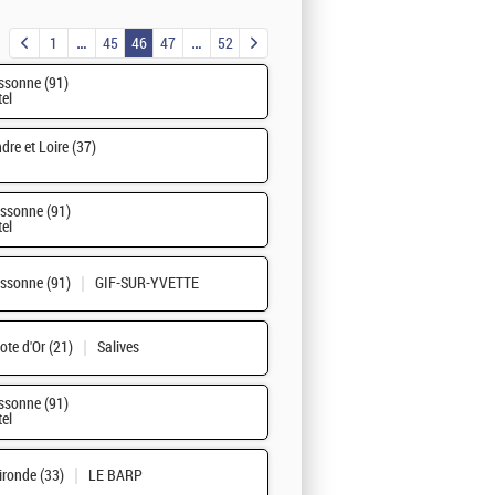
1
45
46
47
52
ssonne (91)
tel
ndre et Loire (37)
ssonne (91)
tel
ssonne (91)
GIF-SUR-YVETTE
ote d'Or (21)
Salives
ssonne (91)
tel
ironde (33)
LE BARP