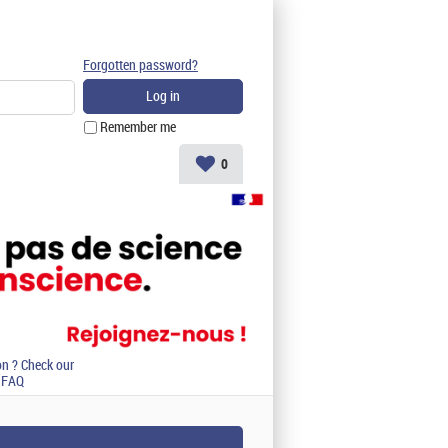
Forgotten password?
Remember me
0
on ? Check our
FAQ