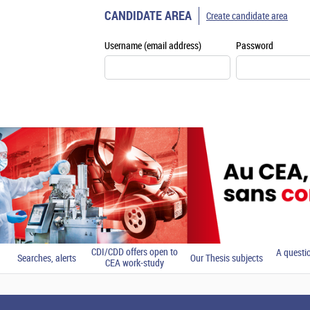
CANDIDATE AREA
Create candidate area
Username (email address)
Password
CDI/CDD offers open to
A questi
Searches, alerts
Our Thesis subjects
CEA work-study
students