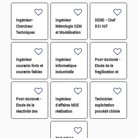
Ingénieur-
Ingénieur
DEND - Chef
Chercheur
Métrologie SEM
DSI H/F
Techniques
et Modélisation
Numériques et
de la
Expérimentales
Lithographie
pour la
H/F
Lithographie
Ingénieur
Ingénieur
Post-doctorat -
H/F
courants forts et
informatique
Etude de la
courants faibles
industrielle
fragilisation et
H/F
Alignement du
de la fatigue
LMJ H/F
thermique
d'aciers
inoxydables H/F
Post-doctorat -
Ingénieur
Technicien
Etude de la
d'affaires MOE
exploitation
réactivité des
réalisation
procédé chimie
oxydes de
d'installation
H/F
plutonium et de
nucléaire H/F
cérium à H2O et
O2 H/F