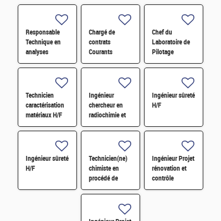
Responsable
Chargé de
Chef du
Technique en
contrats
Laboratoire de
analyses
Courants
Pilotage
radiologiques
Faibles (CFA)
Intelligent des
H/F
H/F
Réseaux
Electriques
(LIRE) H/F
Technicien
Ingénieur
Ingénieur sûreté
caractérisation
chercheur en
H/F
matériaux H/F
radiochimie et
extraction par
solvant H/F
Ingénieur sûreté
Technicien(ne)
Ingénieur Projet
H/F
chimiste en
rénovation et
procédé de
contrôle
conversion H/F
commande
STEL H/F