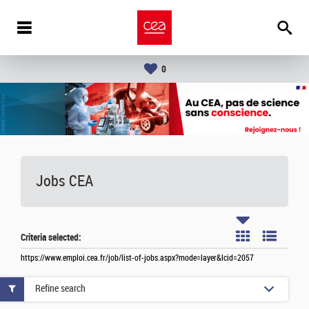
0
Jobs CEA
Criteria selected:
https://www.emploi.cea.fr/job/list-of-jobs.aspx?mode=layer&lcid=2057
Refine search