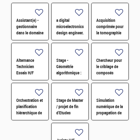
Assistant(e) -
a digital
Acquisition
gestionnaire
microelectronics
comprimée pour
dans le domaine
design engineer.
la tomographie
administratif
par ondes
H/F
guidées
appliquée au
SHM de
Alternance
Stage -
Chercheur pour
tuyauterie H/F
Technicien
Géométrie
le criblage de
Essais H/F
algorithmique :
composés
positionnement
sémio
d'un capteur
chimiques par
souple sur une
électrophysiologie
pièce complexe
automatisée H/F
Orchestration et
Stage de Master
Simulation
H/F
planification
/ projet de fin
numérique de la
hiérarchique de
d'Etudes
propagation de
LLMs pour la
d'ingénieur H/F
fissure H/F
conception et la
simulation de
systèmes H/F