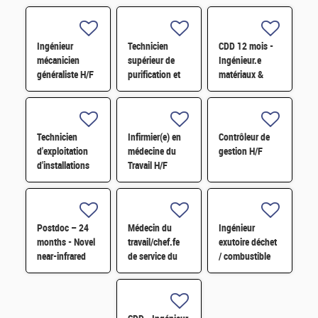
Ingénieur
Technicien
CDD 12 mois -
mécanicien
supérieur de
Ingénieur.e
généraliste H/F
purification et
matériaux &
fabrication en
soudage H/F
chaine blindée
H/F
Technicien
Infirmier(e) en
Contrôleur de
d'exploitation
médecine du
gestion H/F
d'installations
Travail H/F
H/F
Postdoc – 24
Médecin du
Ingénieur
months - Novel
travail/chef.fe
exutoire déchet
near-infrared
de service du
/ combustible
imaging
SPST H/F
H/F
technology