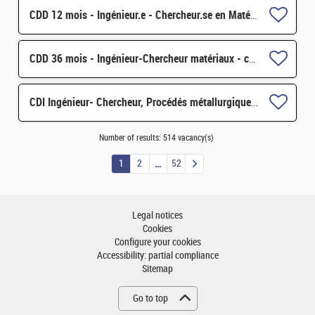
CDD 12 mois - Ingénieur.e - Chercheur.se en Matériaux et Corrosion H/F
CDD 36 mois - Ingénieur-Chercheur matériaux - corrosion et corrosion sous contrainte H/F
CDI Ingénieur- Chercheur, Procédés métallurgiques & industrialisation (matériaux pour les énergies) H/F
Number of results:
514 vacancy(s)
1
2
52
Legal notices
Cookies
Configure your cookies
Accessibility: partial compliance
Sitemap
Go to top