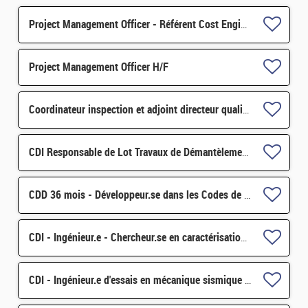
Project Management Officer - Référent Cost Engineering H/F
Project Management Officer H/F
Coordinateur inspection et adjoint directeur qualité/inspection – Projet RJH H/F
CDI Responsable de Lot Travaux de Démantèlement - Projet EPOC H/F
CDD 36 mois - Développeur.se dans les Codes de Traitement des Données Nucléaires et Monte-Carlo H/F
CDI - Ingénieur.e - Chercheur.se en caractérisation des matériaux par sonde atomique tomographique H/F
CDI - Ingénieur.e d'essais en mécanique sismique H/F