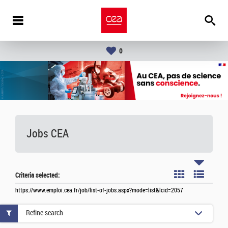
0
Jobs CEA
Criteria selected:
https://www.emploi.cea.fr/job/list-of-jobs.aspx?mode=list&lcid=2057
Refine search