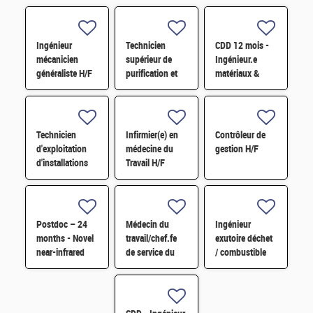
Ingénieur
Technicien
CDD 12 mois -
mécanicien
supérieur de
Ingénieur.e
généraliste H/F
purification et
matériaux &
fabrication en
soudage H/F
chaine blindée
H/F
Technicien
Infirmier(e) en
Contrôleur de
d'exploitation
médecine du
gestion H/F
d'installations
Travail H/F
H/F
Postdoc – 24
Médecin du
Ingénieur
months - Novel
travail/chef.fe
exutoire déchet
near-infrared
de service du
/ combustible
imaging
SPST H/F
H/F
technology