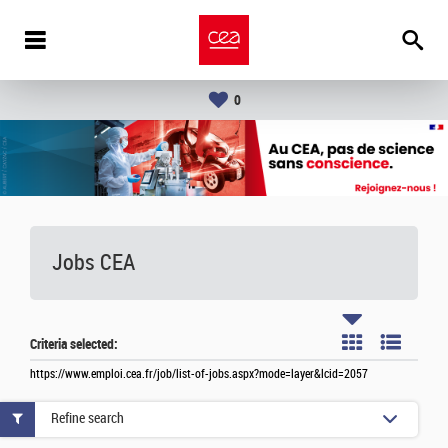
0
Jobs CEA
Criteria selected:
https://www.emploi.cea.fr/job/list-of-jobs.aspx?mode=layer&lcid=2057
Refine search