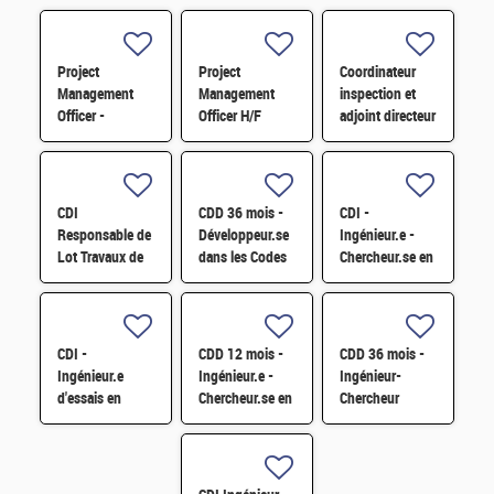
Project
Project
Coordinateur
Management
Management
inspection et
Officer -
Officer H/F
adjoint directeur
Référent Cost
qualité/inspection
Engineering H/F
– Projet RJH
H/F
CDI
CDD 36 mois -
CDI -
Responsable de
Développeur.se
Ingénieur.e -
Lot Travaux de
dans les Codes
Chercheur.se en
Démantèlement
de Traitement
caractérisation
- Projet EPOC
des Données
des matériaux
H/F
Nucléaires et
par sonde
Monte-Carlo H/F
atomique
CDI -
CDD 12 mois -
CDD 36 mois -
tomographique
Ingénieur.e
Ingénieur.e -
Ingénieur-
H/F
d'essais en
Chercheur.se en
Chercheur
mécanique
Matériaux et
matériaux -
sismique H/F
Corrosion H/F
corrosion et
corrosion sous
contrainte H/F