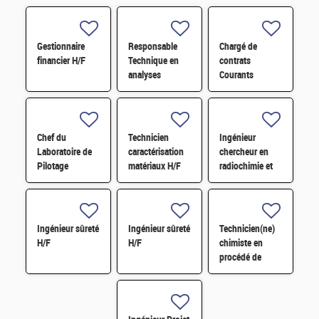
Gestionnaire
Responsable
Chargé de
financier H/F
Technique en
contrats
analyses
Courants
radiologiques
Faibles (CFA)
H/F
H/F
Chef du
Technicien
Ingénieur
Laboratoire de
caractérisation
chercheur en
Pilotage
matériaux H/F
radiochimie et
Intelligent des
extraction par
Réseaux
solvant H/F
Electriques
(LIRE) H/F
Ingénieur sûreté
Ingénieur sûreté
Technicien(ne)
H/F
H/F
chimiste en
procédé de
conversion H/F