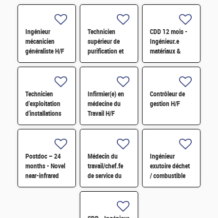
Ingénieur
Technicien
CDD 12 mois -
mécanicien
supérieur de
Ingénieur.e
généraliste H/F
purification et
matériaux &
fabrication en
soudage H/F
chaine blindée
H/F
Technicien
Infirmier(e) en
Contrôleur de
d'exploitation
médecine du
gestion H/F
d'installations
Travail H/F
H/F
Postdoc – 24
Médecin du
Ingénieur
months - Novel
travail/chef.fe
exutoire déchet
near-infrared
de service du
/ combustible
imaging
SPST H/F
H/F
technology