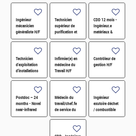
Ingénieur
Technicien
CDD 12 mois -
mécanicien
supérieur de
Ingénieur.e
généraliste H/F
purification et
matériaux &
fabrication en
soudage H/F
chaine blindée
H/F
Technicien
Infirmier(e) en
Contrôleur de
d'exploitation
médecine du
gestion H/F
d'installations
Travail H/F
H/F
Postdoc – 24
Médecin du
Ingénieur
months - Novel
travail/chef.fe
exutoire déchet
near-infrared
de service du
/ combustible
imaging
SPST H/F
H/F
technology