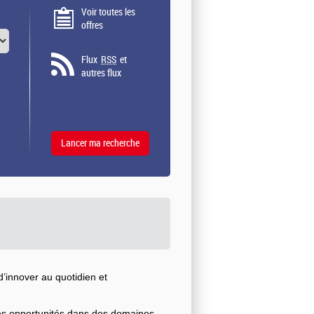
Voir toutes les
offres
Flux
RSS
et
autres flux
’innover au quotidien et
ses opportunités dans des domaines