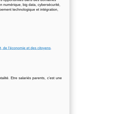
on numérique, big data, cybersécurité,
ppement technologique et intégration,
t, de l'économie et des citoyens
.
lité. Etre salariés parents, c’est une