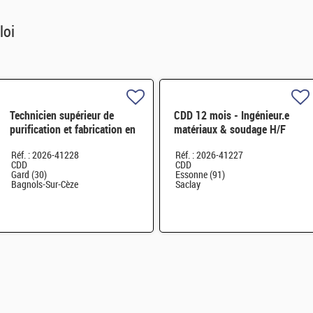
loi
Technicien supérieur de
CDD 12 mois - Ingénieur.e
purification et fabrication en
matériaux & soudage H/F
chaine blindée H/F
Réf. : 2026-41228
Réf. : 2026-41227
CDD
CDD
Gard (30)
Essonne (91)
Bagnols-Sur-Cèze
Saclay