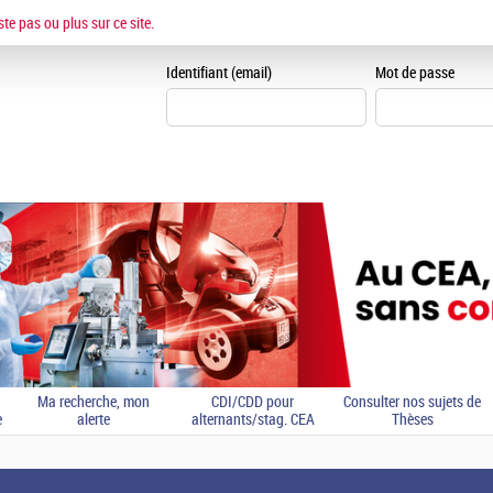
ESPACE CANDIDAT
ste pas ou plus sur ce site.
Je me crée un espace can
Identifiant (email)
Mot de passe
Ma recherche, mon
CDI/CDD pour
Consulter nos sujets de
e
alerte
alternants/stag. CEA
Thèses