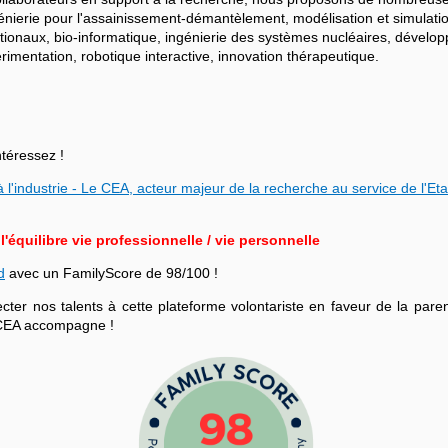
ngénierie pour l'assainissement-démantèlement, modélisation et simulati
ationaux, bio-informatique, ingénierie des systèmes nucléaires, dévelo
mentation, robotique interactive, innovation thérapeutique.
ntéressez !
 l'industrie - Le CEA, acteur majeur de la recherche au service de l'Eta
équilibre vie professionnelle / vie personnelle
d
avec un FamilyScore de 98/100 !
r nos talents à cette plateforme volontariste en faveur de la parenta
le CEA accompagne !