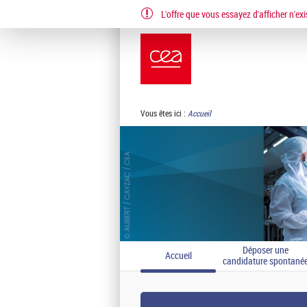
L'offre que vous essayez d'afficher n'exi
EN
FR
Vous êtes ici :
Accueil
Déposer une
Accueil
candidature spontané