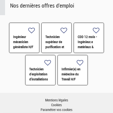
Nos dernières offres d'emploi
Ingénieur
Technicien
CDD 12 mois -
mécanicien
supérieur de
Ingénieur.e
généraliste H/F
purification et
matériaux &
fabrication en
soudage H/F
chaine blindée
H/F
Technicien
Infirmier(e) en
d'exploitation
médecine du
d'installations
Travail H/F
H/F
Mentions légales
Cookies
Paramétrer vos cookies