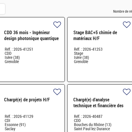
Nombre de ré
CDD 36 mois - Ingénieur
Stage BAC+5 chimie de
design photonique quantique
matériaux H/F
H/F
Réf. : 2026-41251
Réf. : 2026-41253
CDD
Stage
Isère (38)
Isère (38)
Grenoble
Grenoble
Chargé(e) de projets H/F
Chargé(e) d'analyse
technique et financière des
contrats de maintenance
Réf. : 2026-41129
Réf. : 2026-40487
électromécanique H/F
CDI
CDD
Essonne (91)
Bouches du Rhône (13)
Saclay
Saint Paul lez Durance