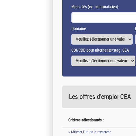
Mots clés
(ex : informaticien)
Domaine
CDI/CDD pour alternants/stag. CEA
Les offres d'emploi
CEA
Critères sélectionnés :
» Afficher l'url de la recherche