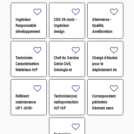
Ingénieur
CDD 36 mois -
Alternance -
Responsable
Ingénieur
Qualité,
développement
design
Amélioration
d'affaires H/F
photonique
continue et
quantique H/F
satisfaction
clients H/F
Technicien
Chef du Service
Chargé d'études
Caractérisation
Génie Civil,
pour le
Matériaux H/F
Géologie et
déploiement de
Géotechnique
l'économie
(S3G) H/F
circulaire H/F
Référent
Technicien(ne)
Correspondant
maintenance
radioprotection
périmètre
UP1-AVM-
H/F H/F
Déchets sans
IECDA H/F
filières H/F