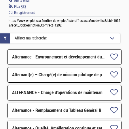
Alerte email
Flux
RSS
Enregistrement
https://www.emploi.cea.fr/offre-de-emploi/liste-offres.aspx?mode=list&lcid=1036
&facet_JobDescription_Contract=1292
Affiner ma recherche
Alternance - Environnement et développement durable H/F
Alternant(e) – Chargé(e) de mission pilotage de projets et transformation digitale H/F
ALTERNANCE - Chargé d'opérations de maintenance sur Installation Nucléaire de Base (INB) H/F
Alternance - Remplacement du Tableau Général Basse Tension d'un Bâtiment H/F
Alternance - Qualité, Amélioration continue et satisfaction clients H/F