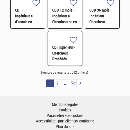
H/F
Nucléaires et
par sonde
Monte-Carlo H/F
atomique
CDI -
CDD 12 mois -
CDD 36 mois -
tomographique
Ingénieur.e
Ingénieur.e -
Ingénieur-
H/F
d'essais en
Chercheur.se en
Chercheur
mécanique
Matériaux et
matériaux -
sismique H/F
Corrosion H/F
corrosion et
corrosion sous
contrainte H/F
CDI Ingénieur-
Chercheur,
Procédés
métallurgiques
&
Nombre de résultats :
512 offre(s)
industrialisation
(matériaux pour
1
2
52
les énergies)
H/F
Mentions légales
Cookies
Paramétrer vos cookies
Accessibilité : partiellement conforme
Plan du site