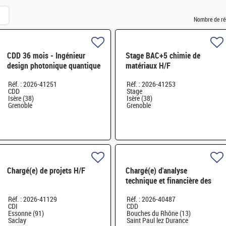
Nombre de ré
CDD 36 mois - Ingénieur
Stage BAC+5 chimie de
design photonique quantique
matériaux H/F
H/F
Réf. : 2026-41251
Réf. : 2026-41253
CDD
Stage
Isère (38)
Isère (38)
Grenoble
Grenoble
Chargé(e) de projets H/F
Chargé(e) d'analyse
technique et financière des
contrats de maintenance
Réf. : 2026-41129
Réf. : 2026-40487
électromécanique H/F
CDI
CDD
Essonne (91)
Bouches du Rhône (13)
Saclay
Saint Paul lez Durance