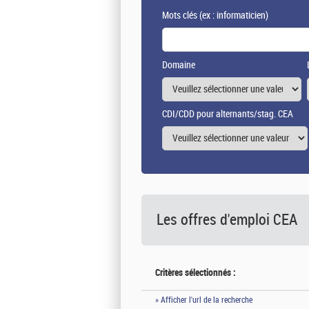
Mots clés
(ex : informaticien)
Domaine
CDI/CDD pour alternants/stag. CEA
Les offres d'emploi
CEA
Critères sélectionnés :
» Afficher l'url de la recherche