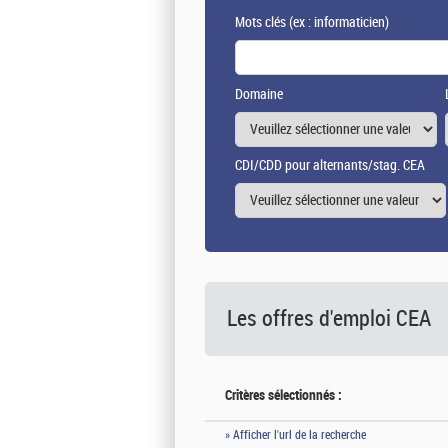
Mots clés
(ex : informaticien)
Domaine
CDI/CDD pour alternants/stag. CEA
Les offres d'emploi
CEA
Critères sélectionnés :
» Afficher l'url de la recherche