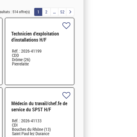
1
2
52
sultats :
514 offre(s)
Technicien d'exploitation
d'installations H/F
Réf. : 2026-41199
CDD
Drôme (26)
Pierrelatte
Médecin du travail/chef.fe de
service du SPST H/F
Réf. : 2026-41133
CDI
Bouches du Rhône (13)
Saint Paul lez Durance