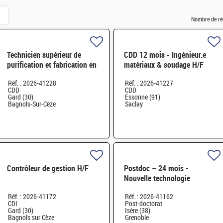
Nombre de ré
Technicien supérieur de
CDD 12 mois - Ingénieur.e
purification et fabrication en
matériaux & soudage H/F
chaine blindée H/F
Réf. : 2026-41228
Réf. : 2026-41227
CDD
CDD
Gard (30)
Essonne (91)
Bagnols-Sur-Cèze
Saclay
Contrôleur de gestion H/F
Postdoc – 24 mois -
Nouvelle technologie
d'imagerie proche infrarouge
Réf. : 2026-41172
Réf. : 2026-41162
H/F
CDI
Post-doctorat
Gard (30)
Isère (38)
Bagnols sur Cèze
Grenoble