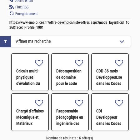
Alerte email
Flux
RSS
Enregistrement
https://www.emploi.cea.fr/offre-de-emploi/liste-offres.aspx?mode=layer&lcid=10
36&facet_Profile=1901
Affiner ma recherche
Calculs multi-
Décomposition
CDD 36 mois -
physiques
de domaine
Développeur.se
d'évolution du
pour le code
dans les Codes
combustible à
Monte-Carlo de
de Traitement
l'échelle du
nouvelle
des Données
réacteur par
génération
Nucléaires et
simulation
TRIPOLI-5 H/F
Monte-Carlo H/F
Chargé d'affaires
Responsable
CDI
Monte-Carlo
Mécanique et
pédagogique en
Développeur
Matériaux
ingénierie des
dans les Codes
réacteurs F/H
de traitement
des données
Nombre de résultats :
6 offre(s)