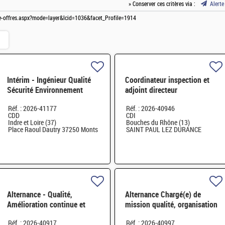
» Conserver ces critères via :
Alerte
ste-offres.aspx?mode=layer&lcid=1036&facet_Profile=1914
Intérim - Ingénieur Qualité
Coordinateur inspection et
Sécurité Environnement
adjoint directeur
(QSE) H/F
qualité/inspection – Projet
Réf. : 2026-41177
Réf. : 2026-40946
RJH H/F
CDD
CDI
Indre et Loire (37)
Bouches du Rhône (13)
Place Raoul Dautry 37250 Monts
SAINT PAUL LEZ DURANCE
Alternance - Qualité,
Alternance Chargé(e) de
Amélioration continue et
mission qualité, organisation
satisfaction clients H/F
et amélioration continue
Réf. : 2026-40917
Réf. : 2026-40997