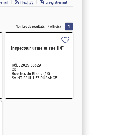
 email
Flux
RSS
Enregistrement
1
Nombre de résultats :
7 offre(s)
Inspecteur usine et site H/F
Réf. : 2025-38829
CDI
Bouches du Rhône (13)
SAINT PAUL LEZ DURANCE