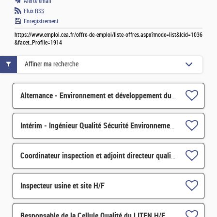
Alerte email
Flux
RSS
Enregistrement
https://www.emploi.cea.fr/offre-de-emploi/liste-offres.aspx?mode=list&lcid=1036
&facet_Profile=1914
Affiner ma recherche
Alternance - Environnement et développement durable H/F
Intérim - Ingénieur Qualité Sécurité Environnement (QSE) H/F
Coordinateur inspection et adjoint directeur qualité/inspection – Projet RJH H/F
Inspecteur usine et site H/F
Responsable de la Cellule Qualité du LITEN H/F